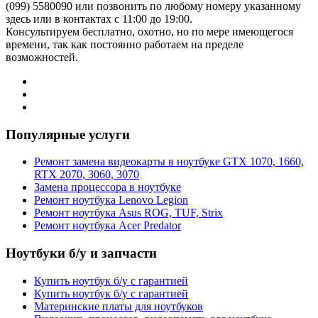
(099) 5580090 или позвонить по любому номеру указанному
здесь или в контактах с 11:00 до 19:00.
Консультируем бесплатно, охотно, но по мере имеющегося
времени, так как постоянно работаем на пределе
возможностей.
Популярные услуги
Ремонт замена видеокарты в ноутбуке GTX 1070, 1660,
RTX 2070, 3060, 3070
Замена процессора в ноутбуке
Ремонт ноутбука Lenovo Legion
Ремонт ноутбука Asus ROG, TUF, Strix
Ремонт ноутбука Acer Predator
Ноутбуки б/у и запчасти
Купить ноутбук б/у с гарантией
Купить ноутбук б/у с гарантией
Материнские платы для ноутбуков