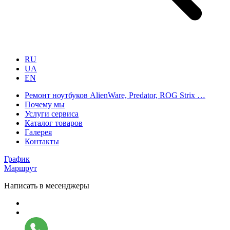
RU
UA
EN
Ремонт ноутбуков AlienWare, Predator, ROG Strix …
Почему мы
Услуги сервиса
Каталог товаров
Галерея
Контакты
График
Маршрут
Написать в месенджеры