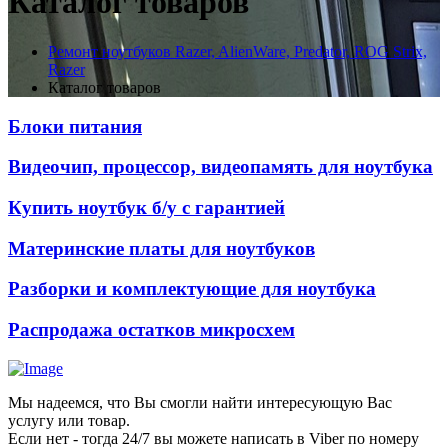
Каталог товаров
Ремонт ноутбуков Razer, AlienWare, Predator, ROG Strix,
Razer
Каталог товаров
Блоки питания
Видеочип, процессор, видеопамять для ноутбука
Купить ноутбук б/у с гарантией
Материнские платы для ноутбуков
Разборки и комплектующие для ноутбука
Распродажа остатков микросхем
Мы надеемся, что Вы смогли найти интересующую Вас
услугу или товар.
Если нет - тогда 24/7 вы можете написать в Viber по номеру