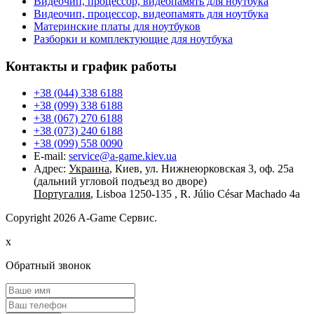
Видеочип, процессор, видеопамять для ноутбука
Видеочип, процессор, видеопамять для ноутбука
Материнские платы для ноутбуков
Разборки и комплектующие для ноутбука
Контакты и график работы
+38 (044) 338 6188
+38 (099) 338 6188
+38 (067) 270 6188
+38 (073) 240 6188
+38 (099) 558 0090
E-mail:
service@a-game.kiev.ua
Адрес:
Украина
, Киев, ул. Нижнеюрковская 3, оф. 25а
(дальний угловой подъезд во дворе)
Португалия
, Lisboa 1250-135 , R. Júlio César Machado 4a
Copyright
2026 A-Game Сервис.
x
Обратный звонок