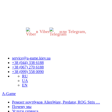
Уважаемые украинцы!
В работе нашего сервисного центра произошли ВАЖНЫЕ
ИЗМЕНЕНИЯ.
Если вы хотите обратиться к нам, пожалуйста,
ОБЯЗАТЕЛЬНО напишите нам
в Viber
или Telegram,
Запросы обрабатываются сразу, как только появляется
возможность.
Приносим извинения за неудобства!
service@a-game.kiev.ua
+38 (044) 338 6188
+38 (067) 270 6188
+38 (099) 558 0090
RU
UA
EN
A-Game
Ремонт ноутбуков AlienWare, Predator, ROG Strix …
Почему мы
Услуги сервиса