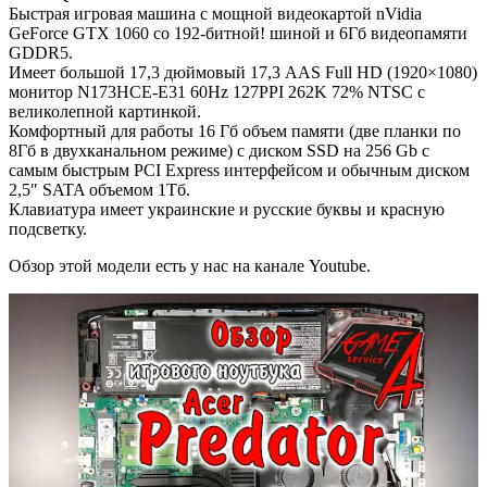
Быстрая игровая машина с мощной видеокартой nVidia
GeForce GTX 1060 со 192-битной! шиной и 6Гб видеопамяти
GDDR5.
Имеет большой 17,3 дюймовый 17,3 AAS Full HD (1920×1080)
монитор N173HCE-E31 60Hz 127PPI 262K 72% NTSC с
великолепной картинкой.
Комфортный для работы 16 Гб объем памяти (две планки по
8Гб в двухканальном режиме) с диском SSD на 256 Gb с
самым быстрым PCI Express интерфейсом и обычным диском
2,5″ SATA объемом 1Тб.
Клавиатура имеет украинские и русские буквы и красную
подсветку.
Обзор этой модели есть у нас на канале Youtube.