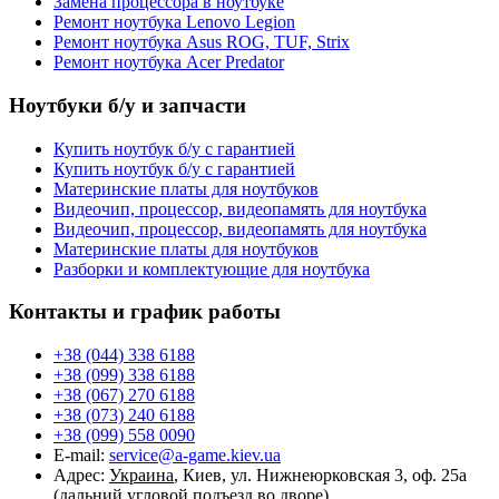
Замена процессора в ноутбуке
Ремонт ноутбука Lenovo Legion
Ремонт ноутбука Asus ROG, TUF, Strix
Ремонт ноутбука Acer Predator
Ноутбуки б/у и запчасти
Купить ноутбук б/у с гарантией
Купить ноутбук б/у с гарантией
Материнские платы для ноутбуков
Видеочип, процессор, видеопамять для ноутбука
Видеочип, процессор, видеопамять для ноутбука
Материнские платы для ноутбуков
Разборки и комплектующие для ноутбука
Контакты и график работы
+38 (044) 338 6188
+38 (099) 338 6188
+38 (067) 270 6188
+38 (073) 240 6188
+38 (099) 558 0090
E-mail:
service@a-game.kiev.ua
Адрес:
Украина
, Киев, ул. Нижнеюрковская 3, оф. 25а
(дальний угловой подъезд во дворе)