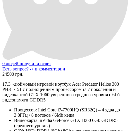
0 людей получили ответ
Есть вопрос? -> в комментарии
24500 грн.
17,3"-дюймовый игровой ноутбук Acer Predator Helios 300
PH317-51 с полноценным процессором i7 7 поколения и
видеокартой GTX 1060 уверенного среднего уровня с 6Гб
видеопамяти GDDR5
Процессор:
Intel Core i7-7700HQ (SR32Q) – 4 ядра до
3,8ГГц / 8 потоков / 6Mb кэша
Видеокарта:
nVidia GeForce GTX 1060 6Gb GDDR5
(среднего уровня)
ОЗУ:
16Gb DDR4 (8Gb+8Gb в двухканальном режиме,