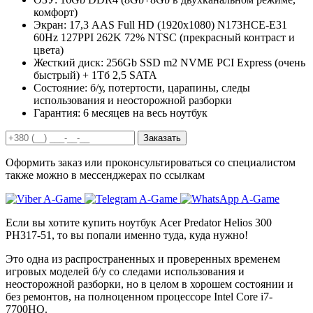
комфорт)
Экран:
17,3 AAS Full HD (1920x1080) N173HCE-E31
60Hz 127PPI 262K 72% NTSC (прекрасный контраст и
цвета)
Жесткий диск:
256Gb SSD m2 NVME PCI Express (очень
быстрый) + 1Тб 2,5 SATA
Состояние:
б/у, потертости, царапины, следы
использования и неосторожной разборки
Гарантия:
6 месяцев на весь ноутбук
Заказать
Оформить заказ или проконсультироваться со специалистом
также можно в мессенджерах по ссылкам
Если вы хотите купить ноутбук Acer Predator Helios 300
PH317-51, то вы попали именно туда, куда нужно!
Это одна из распространенных и проверенных временем
игровых моделей б/у со следами использования и
неосторожной разборки, но в целом в хорошем состоянии и
без ремонтов, на полноценном процессоре Intel Core i7-
7700HQ.