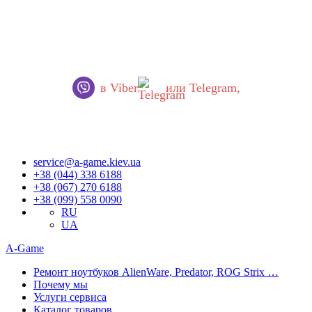
Уважаемые украинцы!
В работе нашего сервисного центра произошли ВАЖНЫЕ
ИЗМЕНЕНИЯ.
Если вы хотите обратиться к нам, пожалуйста,
ОБЯЗАТЕЛЬНО напишите нам
в Viber
или Telegram,
Запросы обрабатываются сразу, как только появляется
возможность.
Приносим извинения за неудобства!
service@a-game.kiev.ua
+38 (044) 338 6188
+38 (067) 270 6188
+38 (099) 558 0090
RU
UA
A-Game
Ремонт ноутбуков AlienWare, Predator, ROG Strix …
Почему мы
Услуги сервиса
Каталог товаров