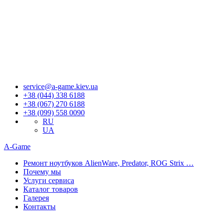
В р
Если 
З
service@a-game.kiev.ua
+38 (044) 338 6188
+38 (067) 270 6188
+38 (099) 558 0090
RU
UA
A-Game
Ремонт ноутбуков AlienWare, Predator, ROG Strix …
Почему мы
Услуги сервиса
Каталог товаров
Галерея
Контакты