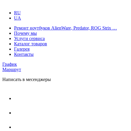
RU
UA
Ремонт ноутбуков AlienWare, Predator, ROG Strix …
Почему мы
Услуги сервиса
Каталог товаров
Галерея
Контакты
График
Маршрут
Написать в месенджеры