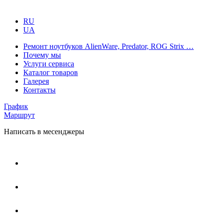
RU
UA
Ремонт ноутбуков AlienWare, Predator, ROG Strix …
Почему мы
Услуги сервиса
Каталог товаров
Галерея
Контакты
График
Маршрут
Написать в месенджеры