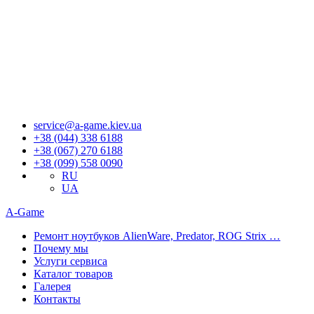
В р
Если 
З
service@a-game.kiev.ua
+38 (044) 338 6188
+38 (067) 270 6188
+38 (099) 558 0090
RU
UA
A-Game
Ремонт ноутбуков AlienWare, Predator, ROG Strix …
Почему мы
Услуги сервиса
Каталог товаров
Галерея
Контакты