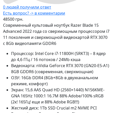
0 людей получили ответ
Есть вопрос? -> в комментарии
48500 грн.
Современный культовый ноутбук Razer Blade 15
Advanced 2022 года со сверхмощным процессором i7
11 поколения и сверхмощной видеокартой RTX 3070
с 8Gb видеопамяти GDDR6
Процессор:
Intel Core i7-11800H (SRKT3) – 8 ядер
до 4,6 ГГц / 16 потоков / 24Mb кэша
Видеокарта:
nVidia GeForce RTX 3070 (GN20-E5-A1)
8GB GDDR6 (современная, сверхмощная)
ОЗУ:
16Gb DDR4 (8Gb+8Gb в двухканальном
режиме, комфорт)
Экран:
15,6 AAS Quad HD (2560×1440) N156KME-
GNA 165Hz 1000:1 16.7M 88% Adobe/100% sRGB
(2к! 165Гц! еще и 88% Adobe RGB!!!)
Жесткий диск:
1Tb SSD Crucial m2 NVME PCI