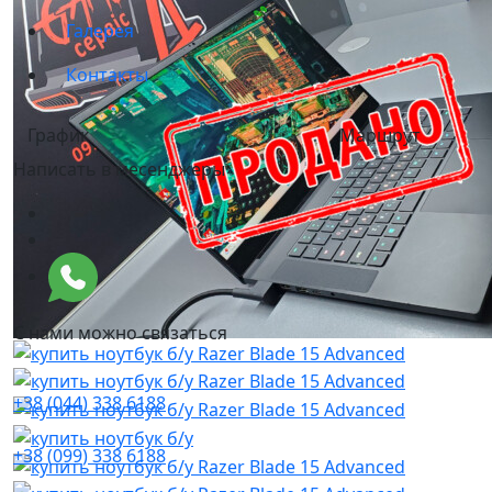
Галерея
Контакты
График
Маршрут
Написать в месенджеры
С нами можно связаться
+38 (044) 338 6188
+38 (099) 338 6188