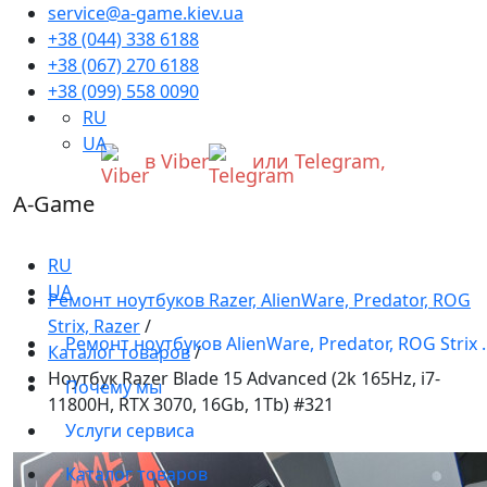
service@a-game.kiev.ua
Уважаемые украинцы!
В работе нашего сервисного центра произошли
+38 (044) 338 6188
+38 (067) 270 6188
ВАЖНЫЕ ИЗМЕНЕНИЯ.
Если вы хотите обратиться к нам, пожалуйста,
+38 (099) 558 0090
RU
ОБЯЗАТЕЛЬНО напишите нам
UA
в Viber
или Telegram,
A-Game
Запросы обрабатываются сразу, как только
появляется возможность.
Приносим извинения за неудобства!
RU
UA
Ремонт ноутбуков Razer, AlienWare, Predator, ROG
Strix, Razer
/
Ремонт ноутбуков AlienWare, Predator, ROG Strix 
Каталог товаров
/
Ноутбук Razer Blade 15 Advanced (2k 165Hz, i7-
Почему мы
11800H, RTX 3070, 16Gb, 1Tb) #321
Услуги сервиса
Каталог товаров