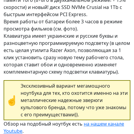
памяти 16Гб (8+8Гб в двухканальном режиме! + 15%
скорости) и новый! диск SSD NVMe Crusial на 1Tb с
быстрым интерфейсом PCI Express.
Время работы от батареи более 3 часов в режиме
просмотра фильмов (см. фото).
Клавиатура имеет украинские и русские буквы и
разноцветную программируемую подсветку (в целом
есть целая утилита Razer Axon, позволяющая за 1
клик установить сразу новую тему рабочего стола,
которая ставит обои и одновременно изменяет
комплементарную схему подсветки клавиатуры).
Эксклюзивный вариант мегамощного
ноутбука для тех, кто охотится именно на эти
☝
металлические надежные зверюги
культового бренда, потому что уже знакомы
с его преимуществами)).
Обзор на подобный ноутбук есть
на нашем канале
Youtube
.