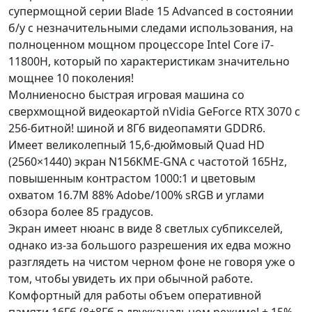
супермощной серии Blade 15 Advanced в состоянии
б/у с незначительными следами использования, на
полноценном мощном процессоре Intel Core i7-
11800H, который по характеристикам значительно
мощнее 10 поколения!
Молниеносно быстрая игровая машина со
сверхмощной видеокартой nVidia GeForce RTX 3070 с
256-битной! шиной и 8Гб видеопамяти GDDR6.
Имеет великолепный 15,6-дюймовый Quad HD
(2560×1440) экран N156KME-GNA с частотой 165Hz,
повышенным контрастом 1000:1 и цветовым
охватом 16.7M 88% Adobe/100% sRGB и углами
обзора более 85 градусов.
Экран имеет нюанс в виде 8 светлых субпикселей,
однако из-за большого разрешения их едва можно
разглядеть на чистом черном фоне не говоря уже о
том, чтобы увидеть их при обычной работе.
Комфортный для работы объем оперативной