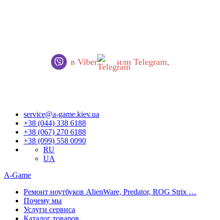
Уважаемые украинцы!
В работе нашего сервисного центра произошли ВАЖНЫЕ
ИЗМЕНЕНИЯ.
Если вы хотите обратиться к нам, пожалуйста,
ОБЯЗАТЕЛЬНО напишите нам
в Viber
или Telegram,
Запросы обрабатываются сразу, как только появляется
возможность.
Приносим извинения за неудобства!
service@a-game.kiev.ua
+38 (044) 338 6188
+38 (067) 270 6188
+38 (099) 558 0090
RU
UA
A-Game
Ремонт ноутбуков AlienWare, Predator, ROG Strix …
Почему мы
Услуги сервиса
Каталог товаров