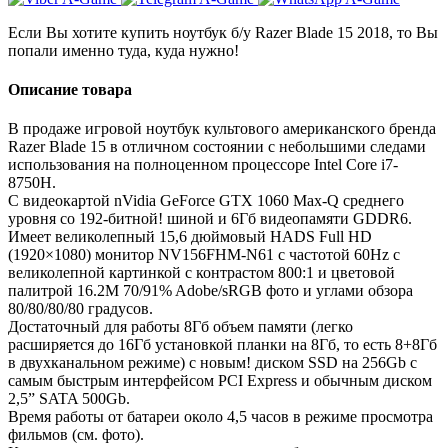
Если Вы хотите купить ноутбук б/у Razer Blade 15 2018, то Вы
попали именно туда, куда нужно!
Описание товара
В продаже игровой ноутбук культового американского бренда
Razer Blade 15 в отличном состоянии с небольшими следами
использования на полноценном процессоре Intel Core i7-
8750H.
С видеокартой nVidia GeForce GTX 1060 Max-Q среднего
уровня со 192-битной! шиной и 6Гб видеопамяти GDDR6.
Имеет великолепный 15,6 дюймовый HADS Full HD
(1920×1080) монитор NV156FHM-N61 с частотой 60Hz с
великолепной картинкой с контрастом 800:1 и цветовой
палитрой 16.2M 70/91% Adobe/sRGB фото и углами обзора
80/80/80/80 градусов.
Достаточный для работы 8Гб объем памяти (легко
расширяется до 16Гб установкой планки на 8Гб, то есть 8+8Гб
в двухканальном режиме) с новым! диском SSD на 256Gb с
самым быстрым интерфейсом PCI Express и обычным диском
2,5” SATA 500Gb.
Время работы от батареи около 4,5 часов в режиме просмотра
фильмов (см. фото).