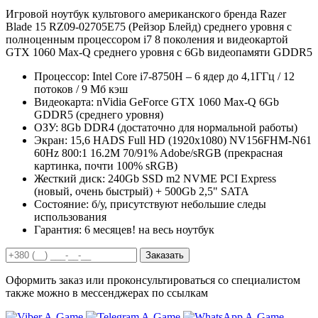
Игровой ноутбук культового американского бренда Razer
Blade 15 RZ09-02705E75 (Рейзор Блейд) среднего уровня с
полноценным процессором i7 8 поколения и видеокартой
GTX 1060 Max-Q среднего уровня с 6Gb видеопамяти GDDR5
Процессор:
Intel Core i7-8750H – 6 ядер до 4,1ГГц / 12
потоков / 9 Мб кэш
Видеокарта:
nVidia GeForce GTX 1060 Max-Q 6Gb
GDDR5 (среднего уровня)
ОЗУ:
8Gb DDR4 (достаточно для нормальной работы)
Экран:
15,6 HADS Full HD (1920x1080) NV156FHM-N61
60Hz 800:1 16.2M 70/91% Adobe/sRGB (прекрасная
картинка, почти 100% sRGB)
Жесткий диск:
240Gb SSD m2 NVME PCI Express
(новый, очень быстрый) + 500Gb 2,5" SATA
Состояние:
б/у, присутствуют небольшие следы
использования
Гарантия:
6 месяцев! на весь ноутбук
Заказать
Оформить заказ или проконсультироваться со специалистом
также можно в мессенджерах по ссылкам