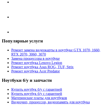
Популярные услуги
Ремонт замена видеокарты в ноутбуке GTX 1070, 1660,
RTX 2070, 3060, 3070
Замена процессора в ноутбуке
Ремонт ноутбука Lenovo Legion
Ремонт ноутбука Asus ROG, TUF, Strix
Ремонт ноутбука Acer Predator
Ноутбуки б/у и запчасти
Купить ноутбук б/у с гарантией
Купить ноутбук б/у с гарантией
Материнские платы для ноутбуков
Видеочип, процессор, видеопамять для ноутбука