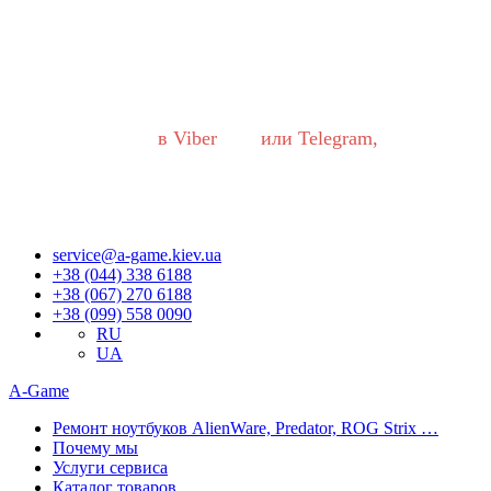
Уважаемые украинцы!
В работе нашего сервисного центра произошли ВАЖНЫЕ
ИЗМЕНЕНИЯ.
Если вы хотите обратиться к нам, пожалуйста,
ОБЯЗАТЕЛЬНО напишите нам
в Viber
или Telegram,
Запросы обрабатываются сразу, как только появляется
возможность.
Приносим извинения за неудобства!
service@a-game.kiev.ua
+38 (044) 338 6188
+38 (067) 270 6188
+38 (099) 558 0090
RU
UA
A-Game
Ремонт ноутбуков AlienWare, Predator, ROG Strix …
Почему мы
Услуги сервиса
Каталог товаров