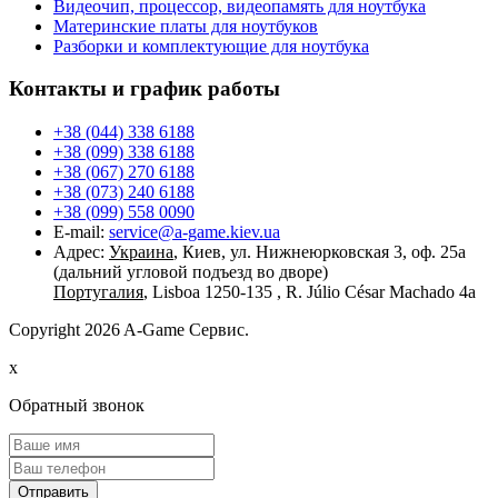
Видеочип, процессор, видеопамять для ноутбука
Материнские платы для ноутбуков
Разборки и комплектующие для ноутбука
Контакты и график работы
+38 (044) 338 6188
+38 (099) 338 6188
+38 (067) 270 6188
+38 (073) 240 6188
+38 (099) 558 0090
E-mail:
service@a-game.kiev.ua
Адрес:
Украина
, Киев, ул. Нижнеюрковская 3, оф. 25а
(дальний угловой подъезд во дворе)
Португалия
, Lisboa 1250-135 , R. Júlio César Machado 4a
Copyright
2026 A-Game Сервис.
x
Обратный звонок
Отправить