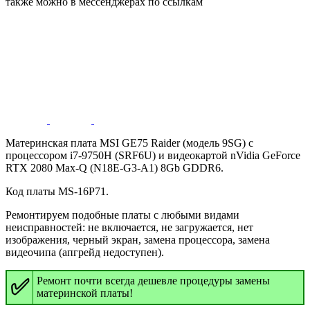
также можно в мессенджерах по ссылкам
Материнская плата MSI GE75 Raider (модель 9SG) с
процессором i7-9750H (SRF6U) и видеокартой nVidia GeForce
RTX 2080 Max-Q (N18E-G3-A1) 8Gb GDDR6.
Код платы MS-16P71.
Ремонтируем подобные платы с любыми видами
неисправностей: не включается, не загружается, нет
изображения, черный экран, замена процессора, замена
видеочипа (апгрейд недоступен).
✅
Ремонт почти всегда дешевле процедуры замены
материнской платы!