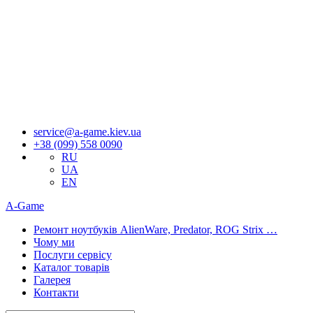
Якщо 
service@a-game.kiev.ua
+38 (099) 558 0090
RU
UA
EN
A-Game
Ремонт ноутбуків AlienWare, Predator, ROG Strix …
Чому ми
Послуги сервісу
Каталог товарів
Галерея
Контакти