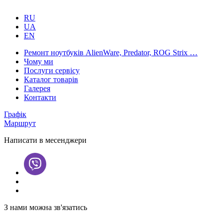
RU
UA
EN
Ремонт ноутбуків AlienWare, Predator, ROG Strix …
Чому ми
Послуги сервісу
Каталог товарів
Галерея
Контакти
Графік
Маршрут
Написати в месенджери
З нами можна зв'язатись