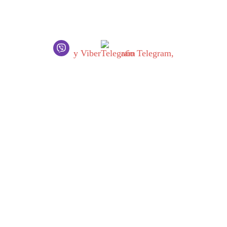
Шановні українці!
В роботі нашого сервісного центру відбулися ВАЖЛИВІ ЗМІНИ
Ви хочете звернутись до нас, будь ласка, ОБОВ’ЯЗКОВО напиші
у Viber
або Telegram,
Запити обробляються одразу як тільки з’являється можливість.
Приносимо вибачення за незручності!