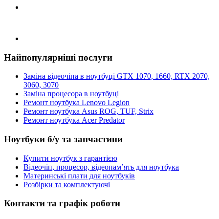
Найпопулярніші послуги
Заміна відеочіпа в ноутбуці GTX 1070, 1660, RTX 2070,
3060, 3070
Заміна процесора в ноутбуці
Ремонт ноутбука Lenovo Legion
Ремонт ноутбука Asus ROG, TUF, Strix
Ремонт ноутбука Acer Predator
Ноутбуки б/у та запчастини
Купити ноутбук з гарантією
Відеочіп, процесор, відеопам’ять для ноутбука
Материнські плати для ноутбуків
Розбірки та комплектуючі
Контакти та графік роботи