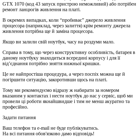
GTX 1070 (код 43 запуск пристрою неможливий) або потрібен
ремонт ланцюгів живлення на платі.
В окремих випадках, коли “пробиває” джерело живлення
процесора (наприклад, через залиття) крім ремонту джерела
живлення потрібна ще й заміна процесора.
Якщо ви залили свій ноутбук, часу на роздуми мало.
Справа в тому, що через конструктивну особливість, батарея в
даному ноутбуку знаходиться всередині корпусу і для її
від’єднання потрібно зняття нижньої кришки.
Це не найпростіша процедура, а через поспіх можна ще й
погіршити ситуацію, закоротивши щось на платі.
Тому ми рекомендуємо відразу ж набирати за номером
вказаним у контактах і нести ноутбук до нас у сервіс, щоб ми
провели ці роботи якнайшвидше і тим не менш акуратно та
професійно.
Задати питання
Ваш телефон та e-mail не буде публікуватись.
На всі питання обов'язково дамо відповідь!