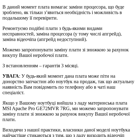
В даний момент плата вимагає заміни процесора, що буде
зроблено, як тільки з’явиться необхідність і можливість в
подальшому її перевірити.
Ремонтуємо подібні плати з будь-якими видами
несправностей, заміна процесора (у тому числі апгрейд),
заміна відеочіпа (апгрейд недоступний).
Можемо запропонувати заміну плати зі знижкою за рахунок
викупу Вашої неробочої плати.
З встановленням – гарантія 3 місяці.
УВАГА
: У будь-який момент дана плата може піти на
донорство запчастин або ноутбук на продаж, так що актуальну
наявність Вам повідомить по телефону або в чаті наш
спеціаліст.
Якщо у Вашому ноутбуці вийшла з ладу материнська плата
MSI Apache Pro GE72MVR 7RG, ми можемо запропонувати
заміну плати зі знижкою за рахунок викупу Вашої неробочої
плати.
Виходячи з нашої практики, власники даної моделі ноутбука
найчастіше стикаються з тим, що з ладу виходить відеочіп