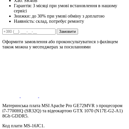
Хаб:
SR40B
Гарантія:
3 місяці при умові встановлення в нашому
сервісі
Знижки:
до 30% при умові обміну з доплатою
Наявність:
склад, потребує ремонту
Замовити
Оформити замовлення або проконсультуватися з фахівцем
також можна у месенджерах за посиланнями
Материнська плата MSI Apache Pro GE72MVR з процесором
i7-7700HQ (SR32Q) та відеокартою GTX 1070 (N17E-G2-A1)
8Gb GDDR5.
Код плати MS-16JC1.