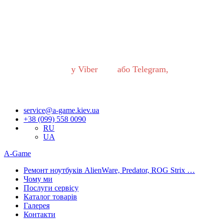
Шановні українці!
В роботі нашого сервісного центру відбулися ВАЖЛИВІ
ЗМІНИ.
Якщо Ви хочете звернутись до нас, будь ласка,
ОБОВ’ЯЗКОВО напишіть нам
у Viber
або Telegram,
Запити обробляються одразу як тільки з’являється можливість.
Приносимо вибачення за незручності!
service@a-game.kiev.ua
+38 (099) 558 0090
RU
UA
A-Game
Ремонт ноутбуків AlienWare, Predator, ROG Strix …
Чому ми
Послуги сервісу
Каталог товарів
Галерея
Контакти