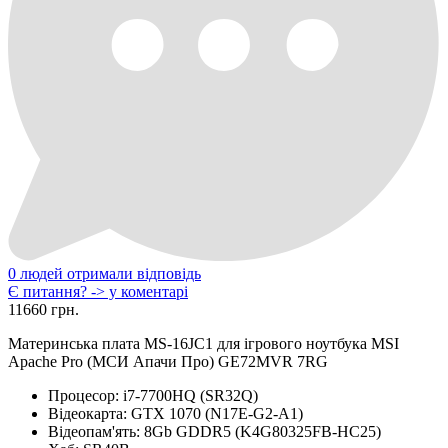
0 людей отримали відповідь
Є питання? -> у коментарі
11660 грн.
Материнська плата MS-16JC1 для ігрового ноутбука MSI
Apache Pro (МСИ Апачи Про) GE72MVR 7RG
Процесор:
i7-7700HQ (SR32Q)
Відеокарта:
GTX 1070 (N17E-G2-A1)
Відеопам'ять:
8Gb GDDR5 (K4G80325FB-HC25)