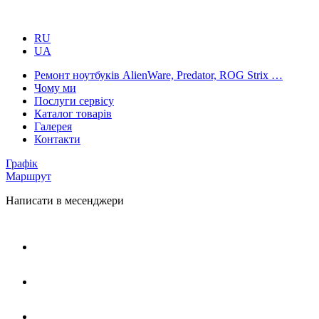
RU
UA
Ремонт ноутбуків AlienWare, Predator, ROG Strix …
Чому ми
Послуги сервісу
Каталог товарів
Галерея
Контакти
Графік
Маршрут
Написати в месенджери