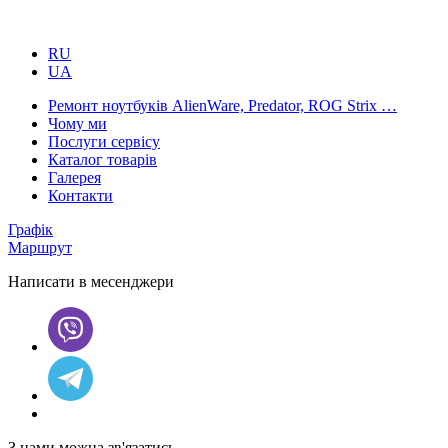
RU
UA
Ремонт ноутбуків AlienWare, Predator, ROG Strix …
Чому ми
Послуги сервісу
Каталог товарів
Галерея
Контакти
Графік
Маршрут
Написати в месенджери
З нами можна зв'язатись