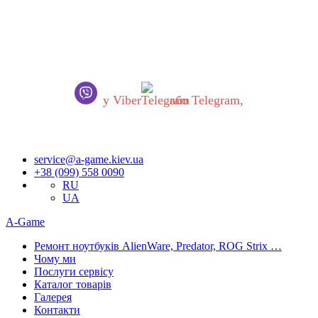
Шановні українці!
В роботі нашого сервісного центру відбулися ВАЖЛИВІ
ЗМІНИ.
Якщо Ви хочете звернутись до нас, будь ласка,
ОБОВ’ЯЗКОВО напишіть нам
у Viber
або Telegram,
Запити обробляються одразу як тільки з’являється можливість.
Приносимо вибачення за незручності!
service@a-game.kiev.ua
+38 (099) 558 0090
RU
UA
A-Game
Ремонт ноутбуків AlienWare, Predator, ROG Strix …
Чому ми
Послуги сервісу
Каталог товарів
Галерея
Контакти