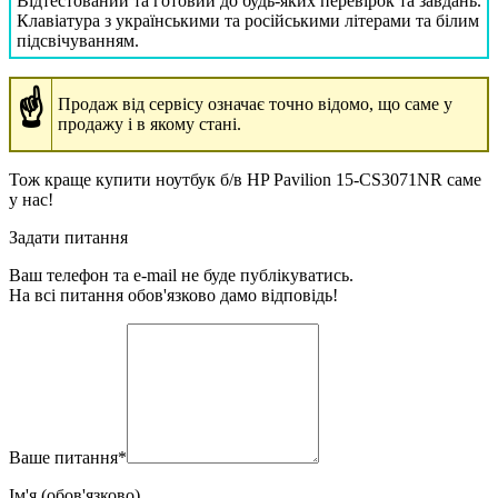
Відтестований та готовий до будь-яких перевірок та завдань.
Клавіатура з українськими та російськими літерами та білим
підсвічуванням.
☝
Продаж від сервісу означає точно відомо, що саме у
продажу і в якому стані.
Тож краще купити ноутбук б/в HP Pavilion 15-CS3071NR саме
у нас!
Задати питання
Ваш телефон та e-mail не буде публікуватись.
На всі питання обов'язково дамо відповідь!
Ваше питання
*
Ім'я (обов'язково)