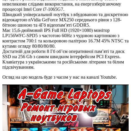
невеликими слідами використання, на енергозберігаючому
процесорі Intel Core i7-1065G7.
Швидкий універсальний ноутбук з вбудованою та дискретною
відеокартою nVidia GeForce MX250 середнього рівня з 128-
бітною шиною та 4Гб відеопам’яті GDDR5.
Має 15,6-дюймовий IPS Full HD (1920×1080) монітор
LP156WFC-SPD5 з частотою 60Hz з чудовою картинкою з
контрастом 700:1 та кольоровою палітрою 16.7M 45% NTSC та
кутами огляду 80/80/80/80.
Достатній для роботи 8 Гб об’єм оперативної пам’яті та диск
SSD на 256 Gb з самим швидким інтерфейсом PCI Express.
Клавіатура з українськими та російськими літерами та білим
підсвічуванням.
Огляд на цю модель буде з часом у нас на каналі Youtube.