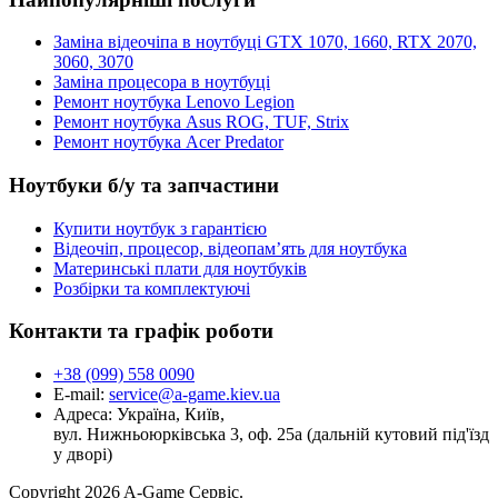
Заміна відеочіпа в ноутбуці GTX 1070, 1660, RTX 2070,
3060, 3070
Заміна процесора в ноутбуці
Ремонт ноутбука Lenovo Legion
Ремонт ноутбука Asus ROG, TUF, Strix
Ремонт ноутбука Acer Predator
Ноутбуки б/у та запчастини
Купити ноутбук з гарантією
Відеочіп, процесор, відеопам’ять для ноутбука
Материнські плати для ноутбуків
Розбірки та комплектуючі
Контакти та графік роботи
+38 (099) 558 0090
E-mail:
service@a-game.kiev.ua
Адреса:
Україна, Київ,
вул. Нижньоюрківська 3, оф. 25а (дальній кутовий під'їзд
у дворі)
Copyright
2026 A-Game Сервіс.