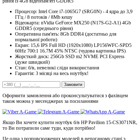
рівня із 4Gb відеопам'яті GDDR5
Процесор:
Intel Core i7-1065G7 (SRG0N) - 4 ядра до 3,9
ГГц / 8 потоків / 8Mb кешу
Відеокарта:
nVidia GeForce MX250 (N17S-G2-A1) 4Gb
GDDR5 (середнього рівня)
Оперативна пам'ять:
8Gb DDR4 (достатньо для
нормальної роботи)
Екран:
15,6 IPS Full HD (1920x1080) LP156WFC-SPD5
60Hz 700:1 16.7M 45% NTSC (чудова картинка IPS)
Жорсткий диск:
256Gb SSD m2 NVME PCI Express
(дуже швидкий)
Стан:
б/в, невеликі сліди використання
Гарантія:
3 місяці на весь ноутбук!
Замовити
Оформити замовлення або проконсультуватися з фахівцем
також можна у месенджерах за посиланнями
Якщо Ви хочете купити ноутбук б/в HP Pavilion 15-CS3071NR,
то Ви потрапили саме туди, куди потрібно!
Це одна з розповсюджених моделей в непоганому стані з