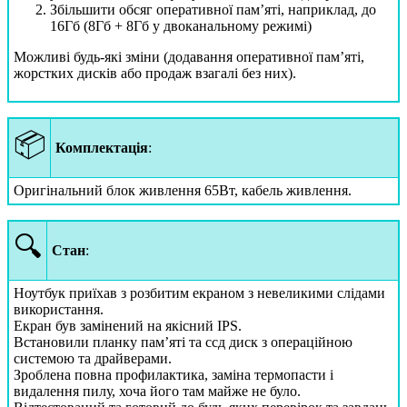
Збільшити обсяг оперативної пам’яті, наприклад, до
16Гб (8Гб + 8Гб у двоканальному режимі)
Можливі будь-які зміни (додавання оперативної пам’яті,
жорстких дисків або продаж взагалі без них).
📦
Комплектація
:
Оригінальний блок живлення 65Вт, кабель живлення.
🔍
Стан
:
Ноутбук приїхав з розбитим екраном з невеликими слідами
використання.
Екран був замінений на якісний IPS.
Встановили планку пам’яті та ссд диск з операційною
системою та драйверами.
Зроблена повна профилактика, заміна термопасти і
видалення пилу, хоча його там майже не було.