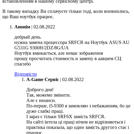
встановленням в нашому сервісному центрі.
В такому випадку Ви сплачуєте тільки тоді, коли впевнились,
що Ваш ноутбук працює.
Анонім
|
02.08.2022
добрый день.
нужна замена процессора SRFCR на Ноутбук ASUS AU
G531G 9300H/2DZ/8G/UA
Ноутбук вмикається, але немає зображення
прошу просчитать стоимость и замену в аавшем СЦ
спасибо
Відповісти
A-Game Сервіс
|
02.08.2022
Доброго дня!
Так, можемо змінити.
Але є нюанси.
По-перше, i5-9300 я замовляю з небажанням, бо це
дуже слабкі праці.
І зараз є тільки SRF6X замість SRFCR.
На сайті інтела ці праці нічим не відрізняються і
практика показала, що один замість другого стає і
працює.