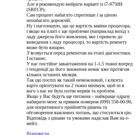
Але я рекомендую вибрати варіант із i7-9750H
(SRFCP).
Сам процент набагато спритніше і за ціною
ненабагато дорожчій.
Ну і наголошую, що це вартість заміни процесора,
і якщо на платі є ще проблеми (наприклад вихід з
ладу джерела його живлення, яке і привело до
виведення з ладу процесор), то вартість ремонту
може бути вищою.
З’ясовується перед ремонтом на етапі діагностики.
І останнє.
У нас постійне завантаження на 1-1,5 тижні вперед
і тенденції до його зниження немає вже протягом
кількох останніх місяців.
Так що поспіх як такий неможливий, і клієнта
варто орієнтувати на 2 тижні мінімум, щоб ні в
кого з нас не було потім нервів та проблем.
Якщо у Вас будуть ще питання – найкраще одразу
набирати мене за прямим номером (099) 558-00-90,
для оперативного прийняття рішень та
обговорення важливих питань, що стосуються цін.
Відповідь з цінами та умовами надіслав Вам на е-
мейл.
Відповісти