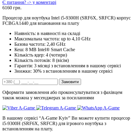
Є питання? -> у коментарі
6160 грн.
Процесор для ноутбука Intel i5-9300H (SRF6X, SRFCR) корпус
FCBGA1440 для впаювання на плату
Наявність:
в наявності на складі
Максимальна частота:
up to 4,10 GHz
Базова частота:
2,40 GHz
Кеш:
8 MB Intel® Smart Cache
Кількість ядер:
4 (чотири)
Кількість потоків:
8 (вісім)
Гарантія:
3 місяці з встановленням в нашому сервісі
Знижки:
30% з встановленням в нашому сервісі
Замовити
Оформити замовлення або проконсультуватися з фахівцем
також можна у месенджерах за посиланнями
В нашому сервісі “A-Game Kyiv” Ви можете купити процесор
i5-9300H (SRF6X, SRFCR) для ігрового ноутбука з
встановленням на плату.