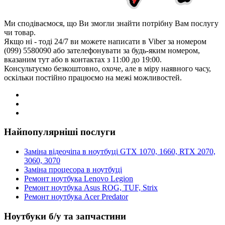
Ми сподіваємося, що Ви змогли знайти потрібну Вам послугу
чи товар.
Якщо ні - тоді 24/7 ви можете написати в Viber за номером
(099) 5580090 або зателефонувати за будь-яким номером,
вказаним тут або в контактах з 11:00 до 19:00.
Консультуємо безкоштовно, охоче, але в міру наявного часу,
оскільки постійно працюємо на межі можливостей.
Найпопулярніші послуги
Заміна відеочіпа в ноутбуці GTX 1070, 1660, RTX 2070,
3060, 3070
Заміна процесора в ноутбуці
Ремонт ноутбука Lenovo Legion
Ремонт ноутбука Asus ROG, TUF, Strix
Ремонт ноутбука Acer Predator
Ноутбуки б/у та запчастини