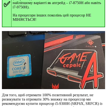
✅
найліпшому варіанті як апгрейд – i7-8750H або навіть
i7-9750H).
На процесори інших поколінь цей процесор НЕ
МІНЯЄТЬСЯ!
Для того, щоб отримати 100% позитивний результат, не
ризикувати та отримати 30% знижку на процессор ми
рекомендуємо купити процесор i5-9300H (SRF6X, SRFCR) із