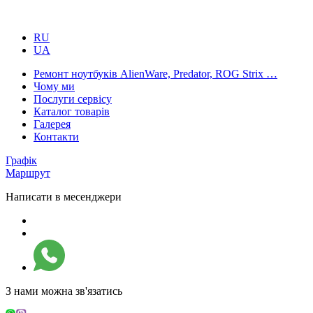
RU
UA
Ремонт ноутбуків AlienWare, Predator, ROG Strix …
Чому ми
Послуги сервісу
Каталог товарів
Галерея
Контакти
Графік
Маршрут
Написати в месенджери
З нами можна зв'язатись