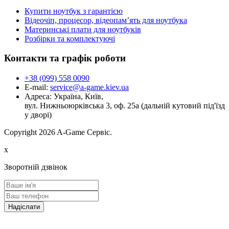
Купити ноутбук з гарантією
Відеочіп, процесор, відеопам’ять для ноутбука
Материнські плати для ноутбуків
Розбірки та комплектуючі
Контакти та графік роботи
+38 (099) 558 0090
E-mail:
service@a-game.kiev.ua
Адреса:
Україна, Київ,
вул. Нижньоюрківська 3, оф. 25а (дальній кутовий під'їзд
у дворі)
Copyright
2026 A-Game Сервіс.
x
Зворотній дзвінок
Надіслати