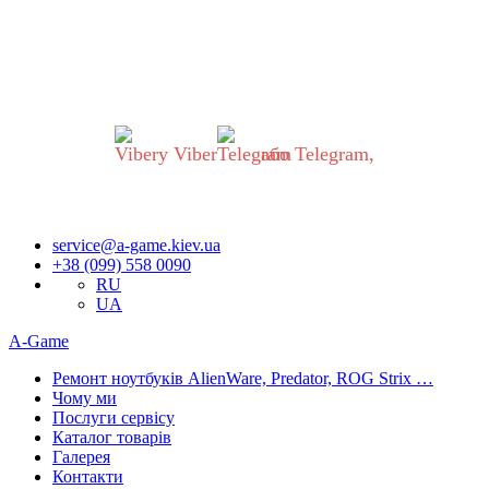
Шановні українці!
В роботі нашого сервісного центру відбулися ВАЖЛИВІ
ЗМІНИ.
Якщо Ви хочете звернутись до нас, будь ласка,
ОБОВ’ЯЗКОВО напишіть нам
у Viber
або Telegram,
Запити обробляються одразу як тільки з’являється можливість.
Приносимо вибачення за незручності!
service@a-game.kiev.ua
+38 (099) 558 0090
RU
UA
A-Game
Ремонт ноутбуків AlienWare, Predator, ROG Strix …
Чому ми
Послуги сервісу
Каталог товарів
Галерея
Контакти