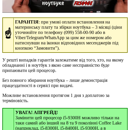
ГАРАНТІЯ
: при умові оплати встановлення на
материнську плату та збірки ноутбука – 3 місяці (ціни
☝
уточнюйте по телефону (099) 558-00-90 або в
Viber/Telegram/WhatsApp за цим же номером або
натиснувши на іконки відповідних месенджерів під
кнопкою “Замовити”).
У решті випадків гарантія залежатиме від того, хто, на якому
обладнанні і в ноутбук з якою саме несправністю буде
припаювати цей процесор.
Без повного збирання ноутбука – лише демонстрація
працездатності в сервісі при видачі.
Можливе встановлення протягом 1 дня з доплатою за
терміновість.
УВАГА! АПГРЕЙД!
Замінити цей процесор i5-9300H можливо тільки на
таки самий або інший на 8 та 9 поколінні Coffee Lake
(наприклад, i5-8300H, i5-8400H, i5-9300H, а в