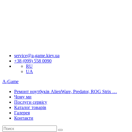
Якщо 
service@a-game.kiev.ua
+38 (099) 558 0090
RU
UA
A-Game
Ремонт ноутбуків AlienWare, Predator, ROG Strix …
Чому ми
Послуги сервісу
Каталог товарів
Галерея
Контакти