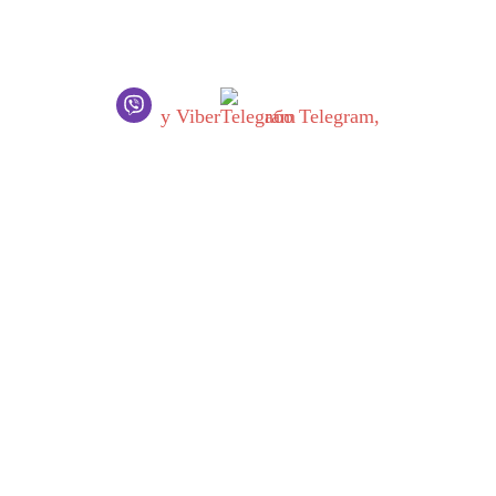
Шановні українці!
В роботі нашого сервісного центру відбулися ВАЖЛИВІ ЗМІНИ
Ви хочете звернутись до нас, будь ласка, ОБОВ’ЯЗКОВО напиші
у Viber
або Telegram,
Запити обробляються одразу як тільки з’являється можливість.
Приносимо вибачення за незручності!