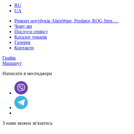
RU
UA
Ремонт ноутбуків AlienWare, Predator, ROG Strix …
Чому ми
Послуги сервісу
Каталог товарів
Галерея
Контакти
Графік
Маршрут
Написати в месенджери
З нами можна зв'язатись