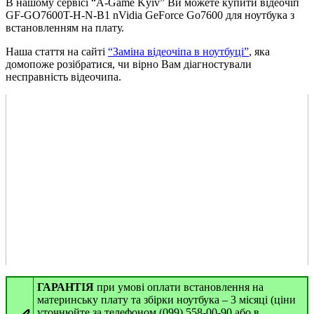
В нашому сервісі “A-Game Kyiv” Ви можете купити відеочіп
GF-GO7600T-H-N-B1 nVidia GeForce Go7600 для ноутбука з
встановленням на плату.
Наша стаття на сайті
“Заміна відеочіпа в ноутбуці”
, яка
домопоже розібратися, чи вірно Вам діагностували
несправність відеочипа.
ГАРАНТІЯ
при умові оплати встановлення на
материнську плату та збірки ноутбука – 3 місяці (ціни
уточнюйте за телефоном (099) 558-00-90 або в