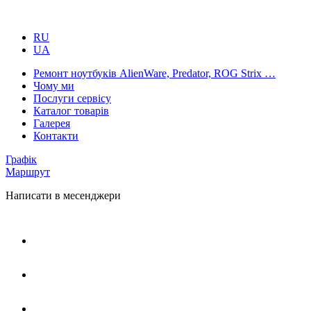
RU
UA
Ремонт ноутбуків AlienWare, Predator, ROG Strix …
Чому ми
Послуги сервісу
Каталог товарів
Галерея
Контакти
Графік
Маршрут
Написати в месенджери