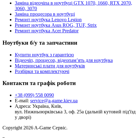
Заміна відеочіпа в ноутбуці GTX 1070, 1660, RTX 2070,
3060, 3070
Заміна процесора в ноутбуці
Ремонт ноутбука Lenovo Legion
Ремонт ноутбука Asus ROG, TUF, Strix
Ремонт ноутбука Acer Predator
Ноутбуки б/у та запчастини
Купити ноутбук з гарантією
Відеочіп, процесор, відеопам’ять для ноутбука
Материнські плати для ноутбуків
Розбірки та комплектуючі
Контакти та графік роботи
+38 (099) 558 0090
E-mail:
service@a-game.kiev.ua
Адреса:
Україна, Київ,
вул. Нижньоюрківська 3, оф. 25а (дальній кутовий під'їзд
у дворі)
Copyright
2026 A-Game Сервіс.