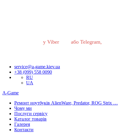
Шановні українці!
В роботі нашого сервісного центру відбулися ВАЖЛИВІ
ЗМІНИ.
Якщо Ви хочете звернутись до нас, будь ласка,
ОБОВ’ЯЗКОВО напишіть нам
у Viber
або Telegram,
Запити обробляються одразу як тільки з’являється можливість.
Приносимо вибачення за незручності!
service@a-game.kiev.ua
+38 (099) 558 0090
RU
UA
A-Game
Ремонт ноутбуків AlienWare, Predator, ROG Strix …
Чому ми
Послуги сервісу
Каталог товарів
Галерея
Контакти