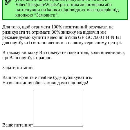
✅
Viber/Telegram/WhatsApp за цим же номером або
натиснувши на іконки відповідних месенджерів під
кнопкою “Замовити”.
Для того, щоб отримати 100% позитивний результат, не
ризикувати та отримати 30% знижку на відеочіп ми
рекомендуємо купити відеочіп nVidia GF-GO7600T-H-N-B1
для ноутбука із встановленням в нашому сервісному центрі.
В такому випадку Ви сплачуєте тільки тоді, коли впевнились,
що Ваш ноутбук працює.
Задати питання
Ваш телефон та e-mail не буде публікуватись.
На всі питання обов'язково дамо відповідь!
Ваше питання
*