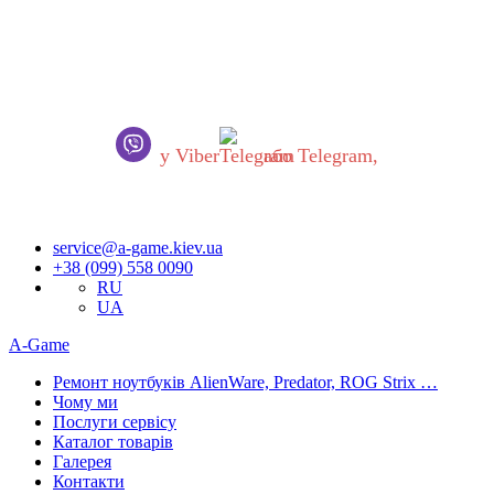
Шановні українці!
В роботі нашого сервісного центру відбулися ВАЖЛИВІ
ЗМІНИ.
Якщо Ви хочете звернутись до нас, будь ласка,
ОБОВ’ЯЗКОВО напишіть нам
у Viber
або Telegram,
Запити обробляються одразу як тільки з’являється можливість.
Приносимо вибачення за незручності!
service@a-game.kiev.ua
+38 (099) 558 0090
RU
UA
A-Game
Ремонт ноутбуків AlienWare, Predator, ROG Strix …
Чому ми
Послуги сервісу
Каталог товарів
Галерея
Контакти