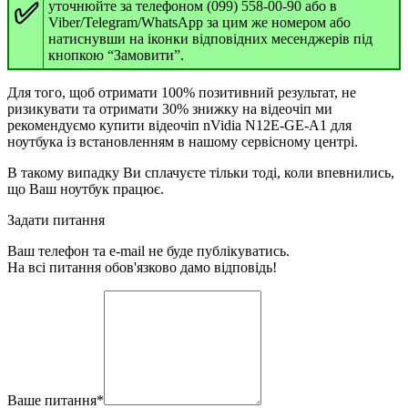
✅
уточнюйте за телефоном (099) 558-00-90 або в
Viber/Telegram/WhatsApp за цим же номером або
натиснувши на іконки відповідних месенджерів під
кнопкою “Замовити”.
Для того, щоб отримати 100% позитивний результат, не
ризикувати та отримати 30% знижку на відеочіп ми
рекомендуємо купити відеочіп nVidia N12E-GE-A1 для
ноутбука із встановленням в нашому сервісному центрі.
В такому випадку Ви сплачуєте тільки тоді, коли впевнились,
що Ваш ноутбук працює.
Задати питання
Ваш телефон та e-mail не буде публікуватись.
На всі питання обов'язково дамо відповідь!
Ваше питання
*