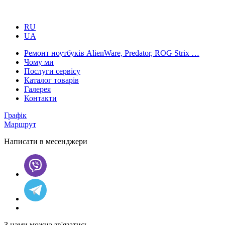
RU
UA
Ремонт ноутбуків AlienWare, Predator, ROG Strix …
Чому ми
Послуги сервісу
Каталог товарів
Галерея
Контакти
Графік
Маршрут
Написати в месенджери
З нами можна зв'язатись